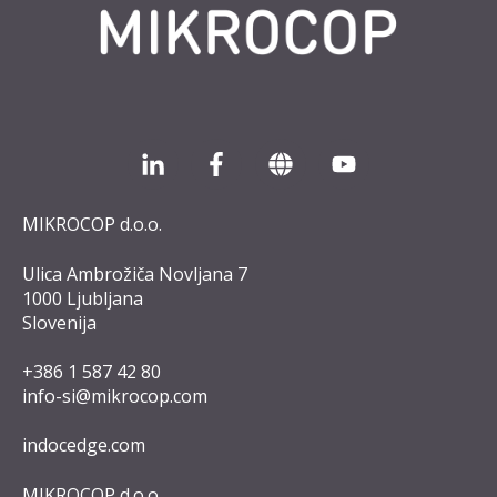
MIKROCOP d.o.o.
Ulica Ambrožiča Novljana 7
1000 Ljubljana
Slovenija
+386 1 587 42 8
0
info-si@mikrocop.com
indocedge.com
MIKROCOP d.o.o.