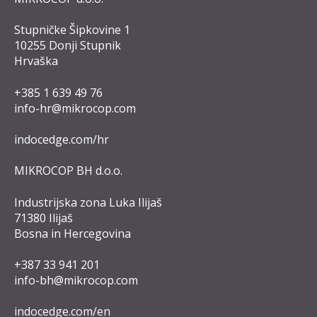
Stupničke Šipkovine 1
10255 Donji Stupnik
Hrvaška
+385 1 639 49 76
info-hr@mikrocop.com
indocedge.com/hr
MIKROCOP BH d.o.o.
Industrijska zona Luka Ilijaš
71380 Ilijaš
Bosna in Hercegovina
+387 33 941 201
info-bh@mikrocop.com
indocedge.com/en