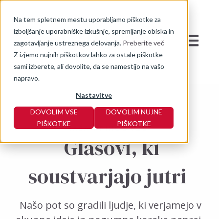
Na tem spletnem mestu uporabljamo piškotke za
izboljšanje uporabniške izkušnje, spremljanje obiska in
Open mai
zagotavljanje ustreznega delovanja.
Preberite več
Z izjemo nujnih piškotkov lahko za ostale piškotke
sami izberete, ali dovolite, da se namestijo na vašo
napravo.
Nastavitve
DOVOLIM VSE
DOVOLIM NUJNE
PIŠKOTKE
PIŠKOTKE
NAŠA PRIHODNOST
Glasovi, ki
soustvarjajo jutri
Našo pot so gradili ljudje, ki verjamejo v