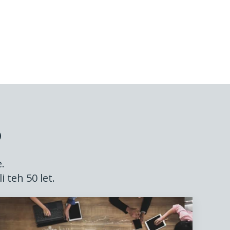
o
.
 teh 50 let.