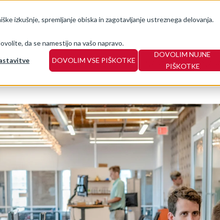
ke izkušnje, spremljanje obiska in zagotavljanje ustreznega delovanja.
dovolite, da se namestijo na vašo napravo.
DOVOLIM NUJNE
astavitve
DOVOLIM VSE PIŠKOTKE
NAŠE ZGODBE
NAŠA POT
NAŠ
PIŠKOTKE