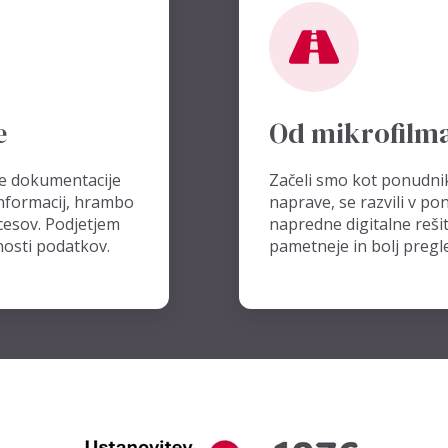
e
Od mikrofilm
vne dokumentacije
Začeli smo kot ponudnik
informacij, hrambo
naprave, se razvili v p
cesov. Podjetjem
napredne digitalne reši
nosti podatkov.
pametneje in bolj pregl